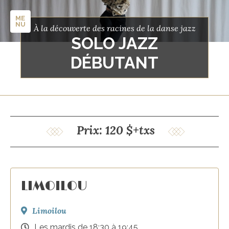
ME
NU
À la découverte des racines de la danse jazz
SOLO JAZZ
DÉBUTANT
Prix: 120 $+txs
LIMOILOU
Limoilou
Les mardis de 18:30 à 19:45