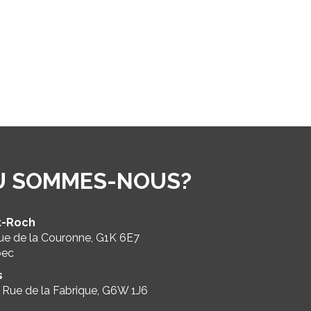
Ù SOMMES-NOUS?
t-Roch
ue de la Couronne, G1K 6E7
bec
s
 Rue de la Fabrique, G6W 1J6