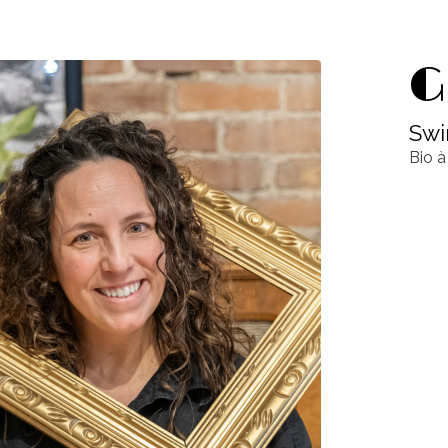
G
Swi
Bio à