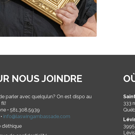
UR NOUS JOINDRE
O
de parler avec quelqu’un? On est dispo au
Sain
fil!
333 r
ne • 581.308.5939
Qué
 •
info@laswingambassade.com
Lévi
 d’éthique
3995
Lévis