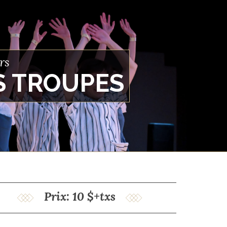
rs
S TROUPES
Prix: 10 $+txs