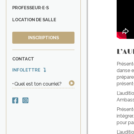
PROFESSEUR·E·S
LOCATION DE SALLE
INSCRIPTIONS
L’AU
CONTACT
Présente
INFOLETTRE
danse et 
prépare
présent·
Quel est ton courriel?
L’audit
Ambassa
Présente
intégrer
pour par
L’auditi