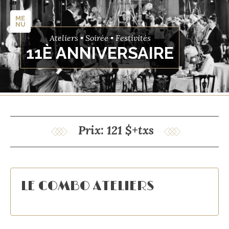
ME
NU
Ateliers • Soirée • Festivités
11È ANNIVERSAIRE
Prix: 121 $+txs
LE COMBO ATELIERS