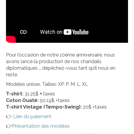
Pour l’occasion de notre 10ème anniversaire, nous
avons lancé la production de nos chandails
diplomatiques … dépêchez-vous tant qu’il nous en
reste.
Modèles unisex. Tailles: XP, P, M, L, XL
T-shirt:
31,25$
+
taxes
Coton Ouaté:
50,19$ +taxes
T-shirt Vintage
(Tempo-Swing):
20$ +taxes
👉
Lien du paiement
👉
Présentation des modèles