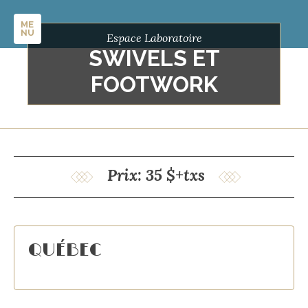
ME
NU
Espace Laboratoire
SWIVELS ET
FOOTWORK
Prix: 35 $+txs
QUÉBEC