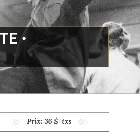
E •
Prix: 36 $+txs