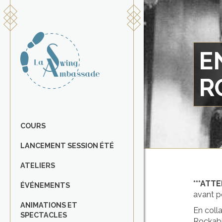
E
R
COURS
LANCEMENT SESSION ÉTÉ
ATELIERS
***ATT
ÉVÉNEMENTS
avant po
ANIMATIONS ET
En coll
SPECTACLES
Rockabil