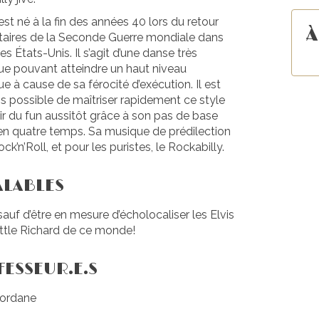
est né à la fin des années 40 lors du retour
À
itaires de la Seconde Guerre mondiale dans
es États-Unis. Il s’agit d’une danse très
ue pouvant atteindre un haut niveau
e à cause de sa férocité d’exécution. Il est
is possible de maîtriser rapidement ce style
oir du fun aussitôt grâce à son pas de base
en quatre temps. Sa musique de prédilection
ock’n’Roll, et pour les puristes, le Rockabilly.
ALABLES
auf d’être en mesure d’écholocaliser les Elvis
Little Richard de ce monde!
ESSEUR.E.S
Jordane