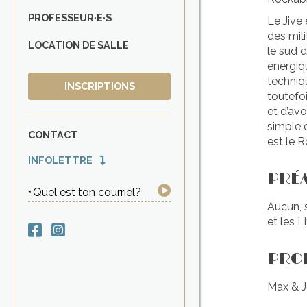
PROFESSEUR·E·S
Le Jive 
des mil
LOCATION DE SALLE
le sud d
énergiq
techniqu
INSCRIPTIONS
toutefo
et d’av
simple 
CONTACT
est le R
INFOLETTRE
PRÉ
Quel est ton courriel?
Aucun, s
et les 
PROF
Max & 