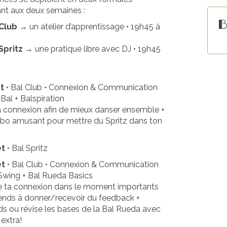
nant aux deux semaines :
B
 Club →
un atelier d’apprentissage • 19h45 à
Spritz →
une pratique libre avec DJ • 19h45
et
• Bal Club • Connexion & Communication
Bal + Balspiration
ta connexion afin de mieux danser ensemble +
o amusant pour mettre du Spritz dans ton
et
• Bal Spritz
et
• Bal Club • Connexion & Communication
Swing + Bal Rueda Basics
le ta connexion dans le moment importants
ends à donner/recevoir du feedback +
s ou révise les bases de la Bal Rueda avec
 extra!