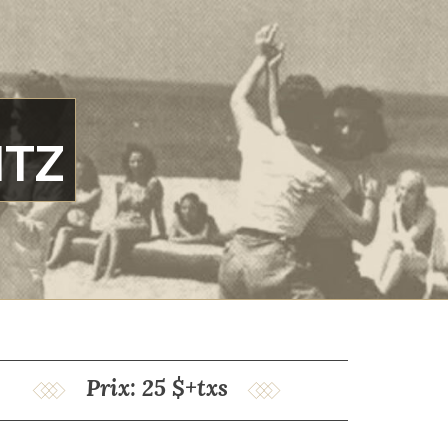
ITZ
Prix: 25 $+txs