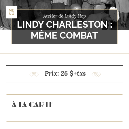
ME
NU
Atelier de Lindy Hop
LINDY CHARLESTON :
MÊME COMBAT
Prix: 26 $+txs
À LA CARTE