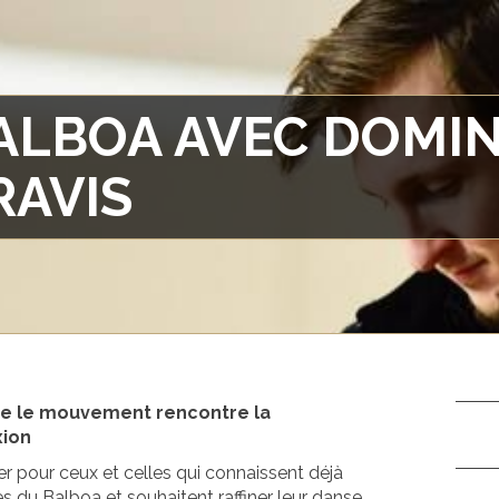
ALBOA AVEC DOMIN
RAVIS
e le mouvement rencontre la
ion
er pour ceux et celles qui connaissent déjà
s du Balboa et souhaitent raffiner leur danse.