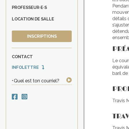
Pendant 
PROFESSEUR·E·S
mouveme
détails 
LOCATION DE SALLE
s’ajust
détendu
INSCRIPTIONS
ensemb
PRÉ
CONTACT
Le cour
équivale
INFOLETTRE
baril de
Quel est ton courriel?
PROF
Travis 
TRAV
Travis 