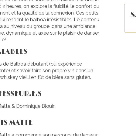
2 heures, on explore la fluidité, le confort du
nt et la qualité de la connexion. Ces petits
S
qui rendent le balboa irrésistibles. Le contenu
era au niveau du groupe, dans une ambiance
e, dynamique et axée sur le plaisir de danser
le!
ALABLES
s de Balboa débutant (ou expérience
nte) et savoir faire son propre vin dans un
 whiskey vieilli en fût de bière sans gluten.
ESSEUR.E.S
Matte & Dominique Blouin
IS MATTE
Matte a commencé son parcours de danseur