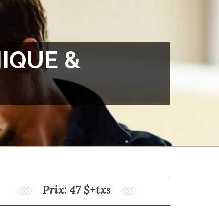
IQUE &
Prix: 47 $+txs